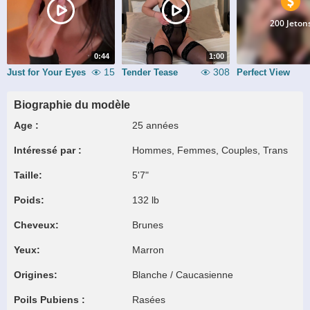
200 Jeton
0:44
1:00
15
308
Just for Your Eyes
Tender Tease
Perfect View
Biographie du modèle
Age :
25 années
Intéressé par :
Hommes, Femmes, Couples, Trans
Taille:
5'7"
Poids:
132 lb
Cheveux:
Brunes
Yeux:
Marron
Origines:
Blanche / Caucasienne
Poils Pubiens :
Rasées