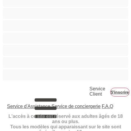
Petits seins
Pornstar
Rousses
Seins moyens
Sexe en Groupe
Vieilles
Service
S'inscrire
Client
Service d'Assistance
Service de conciergerie
F.A.Q
L'accès à ce site est réservé aux adultes âgés de 18
ans ou plus.
Tous les modèles qui apparaissant sur le site sont