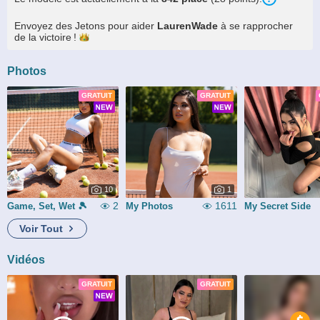
Envoyez des Jetons pour aider
LaurenWade
à se rapprocher
de la
victoire !
Photos
GRATUIT
GRATUIT
10
1
2
1611
Game, Set, Wet 🎾
My Photos
My Secret Side
Voir Tout
Vidéos
GRATUIT
GRATUIT