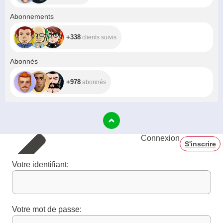
+338
Abonnements
+338
clients suivis
+978
Abonnés
+978
abonnés
Connexion
S'inscrire
Votre identifiant:
Votre mot de passe: