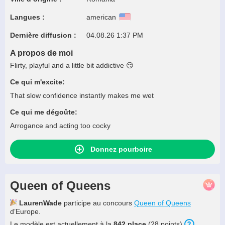
Langues :
american
Dernière diffusion :
04.08.26 1:37 PM
A propos de moi
Flirty, playful and a little bit addictive 😏
Ce qui m'excite:
That slow confidence instantly makes me wet
Ce qui me dégoûte:
Arrogance and acting too cocky
Donnez pourboire
Queen of Queens
LaurenWade
participe au concours
Queen of Queens
d’Europe.
Le modèle est actuellement à la
842 place
(28 points).