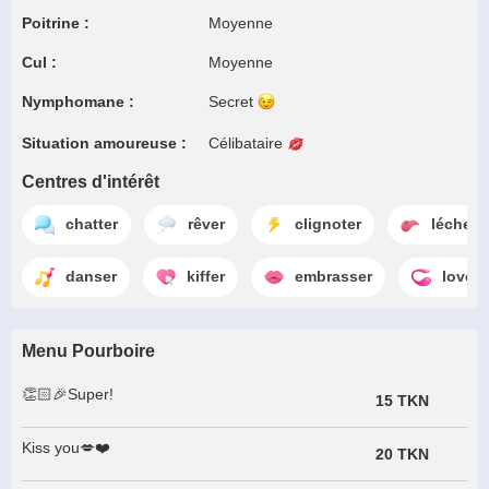
Poitrine :
Moyenne
Cul :
Moyenne
Nymphomane :
Secret
Situation amoureuse :
Célibataire
Centres d'intérêt
chatter
rêver
clignoter
lécher
danser
kiffer
embrasser
loven
Menu Pourboire
👏🏻🎉Super!
15 TKN
Kiss you💋❤️
20 TKN