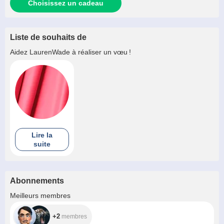
Choisissez un cadeau
Liste de souhaits de
Aidez
LaurenWade
à réaliser un vœu !
Lire la
suite
Abonnements
+2
Meilleurs membres
+2
membres