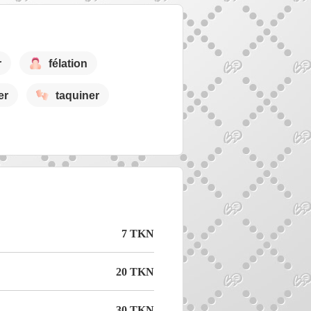
r
félation
er
taquiner
7 TKN
20 TKN
30 TKN