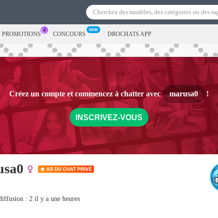
S PROMOTIONS
CONCOURS
DROCHATS APP
Créez un compte et commencez à chatter avec
marusa0
!
INSCRIVEZ-VOUS
usa0
iffusion : 2 il y a une heures