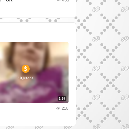
10 Jetons
1:29
218