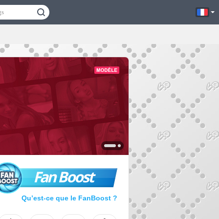
Fan Boost
Qu’est-ce que le FanBoost ?