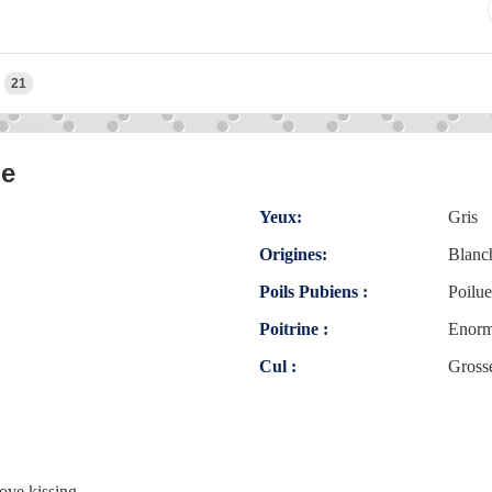
21
le
Yeux:
Gris
Origines:
Blanc
Poils Pubiens :
Poilue
Poitrine :
Enor
Cul :
Gross
ove kissing.