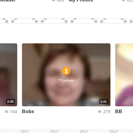
15 Jetons
2:05
2:01
Bobs
BB
744
279