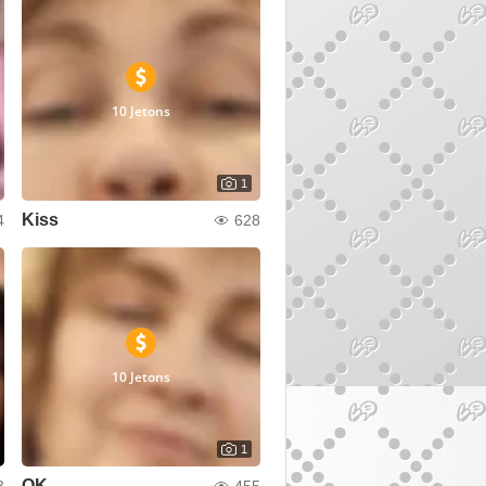
10 Jetons
1
Kiss
4
628
10 Jetons
1
OK
3
455