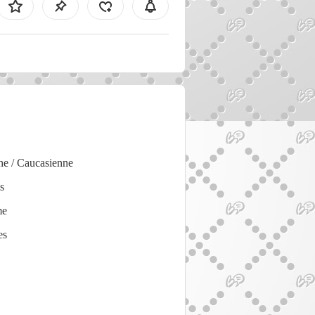
he / Caucasienne
s
me
es