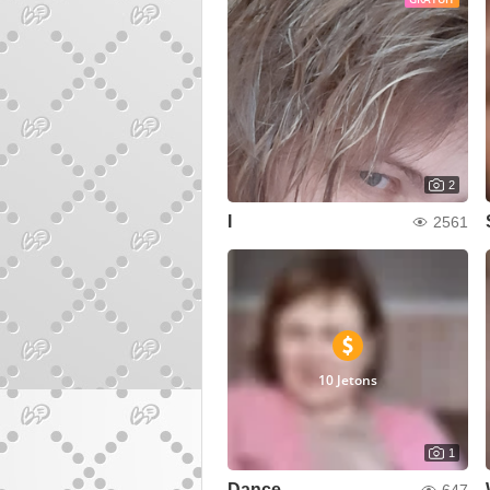
2
I
2561
10 Jetons
1
Dance
647