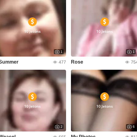
10 Jetons
10 Jetons
1
1
Summer
Rose
477
75
10 Jetons
10 Jetons
2
6
Weasel
My Photos
665
81