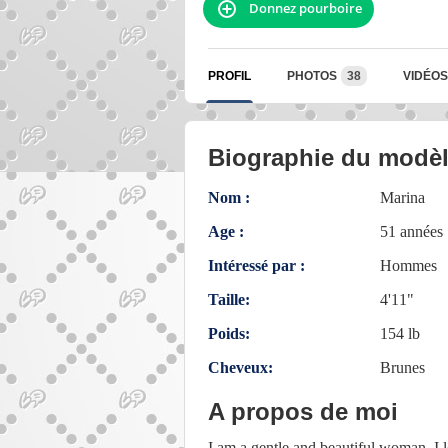
Donnez pourboire
PROFIL
PHOTOS
38
VIDÉOS
Biographie du modè
Nom :
Marina
Age :
51 années
Intéressé par :
Hommes
Taille:
4'11"
Poids:
154 lb
Cheveux:
Brunes
A propos de moi
I am a gentle and beautiful woman. I l